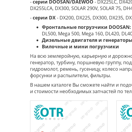
-
серии
DOOSAN/DAEWOO
- DX225LC, DX420
DX255LCA, DX300, SOLAR 290V, SOLAR 75, DH
-
серии
DX
- DX200, DX225, DX300, DX235, DX
Фронтальные погрузчики
DOOSAN
:
DL500, Mega 500, Mega 160, DL420, DL4
Дизельные двигателя и генератор
Вилочные и мини погрузчики
На всю землеройную, карьерную и дорожно
генератор, турбину, поршневую группу, под
гидромолот, ремень, гусеницу, колесо на
форсунки и распылители, фильтры.
В нашем каталоге Вы сможете найти и под
и стоимости необходимых запчастей по тел