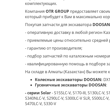
комплектующих.
Компания
OTR GROUP
предоставляет своим
который прибудет к Вам в максимально кор
Покупая запчасти для экскаватора
D
OOSAN
- оперативную доставку в любой регион Каз
- приемлемые цены относительно средней 
- гарантию от производителя;
- подбор запчастей по каталожным номера
- квалифицированную помощь в подборе за
На складе в Алматы (Казахстан) Вы можете к
Колесные экскаваторы
DOOSAN
:
DX1
Гусеничные
экскаваторы
DOOSAN
:
-
серии
Solar
- S155LC-V, S170-III, S130LC-V, 
S340NLC-V, S290LC-V, S300LC-V SLR, S500LC-V, S
S470LC-V, S330-V