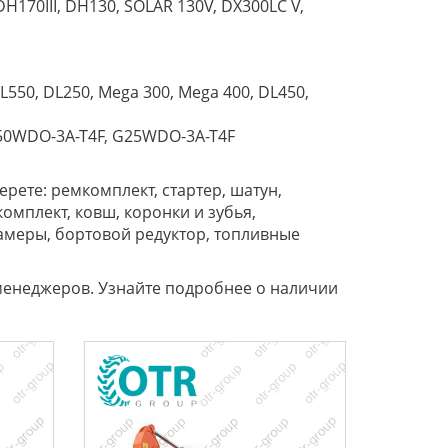
DH170III, DH130, SOLAR 130V, DX300LC V,
L550, DL250, Mega 300, Mega 400, DL450,
G50WDO-3A-T4F, G25WDO-3A-T4F
рете: ремкомплект, стартер, шатун,
омплект, ковш, коронки и зубья,
амеры, бортовой редуктор, топливные
менеджеров. Узнайте подробнее о наличии