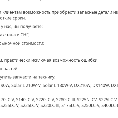
 клиентам возможность приобрести запасные детали из к
откие сроки.
у нас, Вы получаете:
ахстана и СНГ;
рыночной стоимости;
м, практически исключая возможность ошибки;
пчастей.
упить запчасти на технику:
90W, Solar L 210W-V, Solar L 180W-V, DX210W, DX140W, DX
S170LC-V, S140LC-V, S220LC-V, S280LC-III, S225NLCV, S225LC-
255LC-V, S225LC-V, S220LC-III, S175LC-V, S250LC-V, S400LC-I