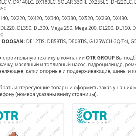
LC V, DX140LC, DX180LC, SOLAR 330III, DX255LC, DH220LC, 
450
140, DX220, DX420, DX340, DX380, DX520, DX260, DX480.
DL220, DL350, DL300, Mega 250, Mega 200, DL200, DL160, D
00
ы
DOOSAN
:
DЕ12TIS, DB58TIS, DЕ08TIS, G125WCU-3Q-T4i, 
-строительную технику в компании
OTR
GROUP
Вы подбе
качку, масляный и топливный насос, гидроцилиндр, ремк
правляющее, катки опорные и поддерживающие, шины и к
обрать интересующие товары и оформить заказ у наших 
ефону (номера указаны внизу страницы).