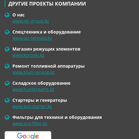
ДРУГИЕ ПРОЕКТЫ КОМПАНИИ
О нас
www.otr-group.kz
Спецтехника и оборудование
www.otr-tehnika.kz
Магазин режущих элементов
www.koronki.kz
Ремонт топливной аппаратуры
www.tnvd-service.kz
Складское оборудование
www.hunterparts.kz
Стартеры и генераторы
www.pro-starter.kz
Фильтры для техники и оборудования
www.pro-filter.kz