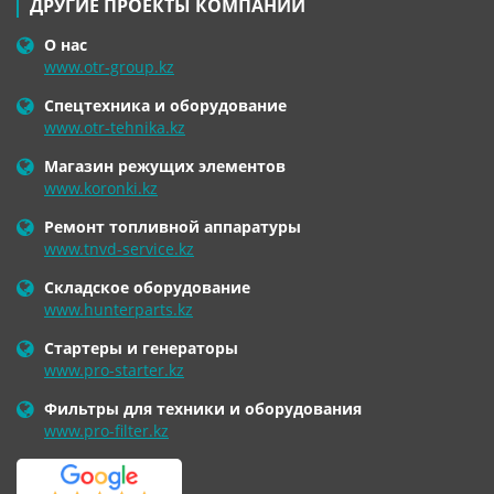
ДРУГИЕ ПРОЕКТЫ КОМПАНИИ
О нас
www.otr-group.kz
Спецтехника и оборудование
www.otr-tehnika.kz
Магазин режущих элементов
www.koronki.kz
Ремонт топливной аппаратуры
www.tnvd-service.kz
Складское оборудование
www.hunterparts.kz
Стартеры и генераторы
www.pro-starter.kz
Фильтры для техники и оборудования
www.pro-filter.kz