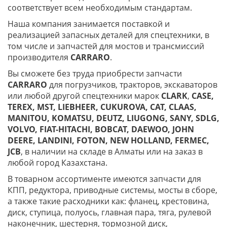
соответствует всем необходимым стандартам.
Наша компания занимается поставкой и
реализацией запасных деталей для спецтехники, в
том числе и запчастей для мостов и трансмиссий
производителя
CARRARO
.
Вы сможете без труда приобрести запчасти
CARRARO
для погрузчиков, тракторов, экскаваторов
или любой другой спецтехники марок
CLARK
,
CASE,
TEREX, MST,
LIEBHEER, CUKUROVA, CAT, CLAAS,
MANITOU, KOMATSU,
DEUTZ,
LIUGONG,
SANY,
SDLG,
VOLVO,
FIAT-
HITACHI, BOBCAT,
DAEWOO, JOHN
DEERE,
LANDINI,
FOTON, NEW HOLLAND,
FERMEС,
JCB
, в наличии на складе в Алматы или на заказ в
любой город Казахстана.
В товарном ассортименте имеются запчасти для
КПП, редуктора, приводные системы, мосты в сборе,
а также такие расходники как: фланец, крестовина,
диск, ступица, полуось, главная пара, тяга, рулевой
наконечник, шестерня, тормозной диск,