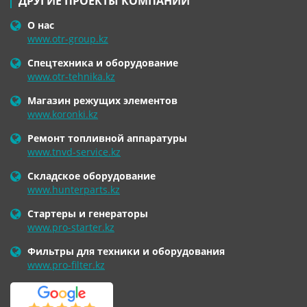
ДРУГИЕ ПРОЕКТЫ КОМПАНИИ
О нас
www.otr-group.kz
Спецтехника и оборудование
www.otr-tehnika.kz
Магазин режущих элементов
www.koronki.kz
Ремонт топливной аппаратуры
www.tnvd-service.kz
Складское оборудование
www.hunterparts.kz
Стартеры и генераторы
www.pro-starter.kz
Фильтры для техники и оборудования
www.pro-filter.kz