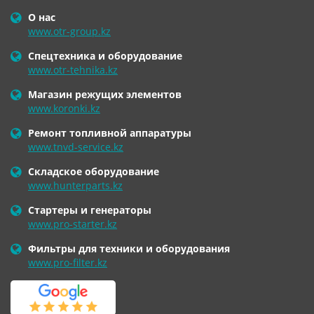
О нас
www.otr-group.kz
Спецтехника и оборудование
www.otr-tehnika.kz
Магазин режущих элементов
www.koronki.kz
Ремонт топливной аппаратуры
www.tnvd-service.kz
Складское оборудование
www.hunterparts.kz
Стартеры и генераторы
www.pro-starter.kz
Фильтры для техники и оборудования
www.pro-filter.kz