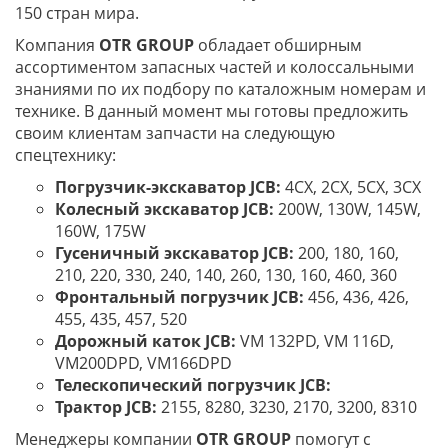
150 стран мира.
Компания
OTR
GROUP
обладает обширным
ассортиментом запасных частей и колоссальными
знаниями по их подбору по каталожным номерам и
технике. В данный момент мы готовы предложить
своим клиентам запчасти на следующую
спецтехнику:
Погрузчик-экскаватор
JCB:
4CX, 2CX, 5CX, 3CX
Колесный экскаватор
JCB:
200W, 130W, 145W,
160W, 175W
Гусеничный экскаватор
JCB:
200, 180, 160,
210, 220, 330, 240, 140, 260, 130, 160, 460, 360
Фронтальный погрузчик
JCB:
456, 436, 426,
455, 435, 457, 520
Дорожный каток
JCB:
VM 132PD, VM 116D,
VM200DPD, VM166DPD
Телескопический погрузчик
JCB:
Трактор
JCB:
2155, 8280, 3230, 2170, 3200, 8310
Менеджеры компании
OTR
GROUP
помогут с