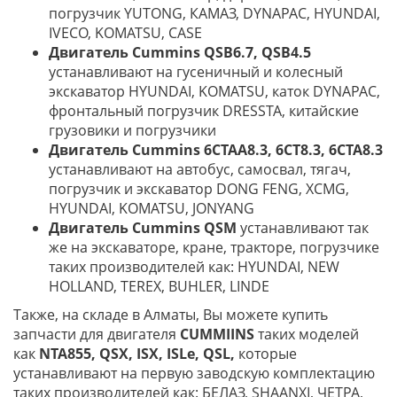
погрузчик YUTONG, КАМАЗ, DYNAPAC, HYUNDAI,
IVECO, KOMATSU, CASE
Двигатель Cummins QSB6.7, QSB4.5
устанавливают на гусеничный и колесный
экскаватор HYUNDAI, KOMATSU, каток DYNAPAC,
фронтальный погрузчик DRESSTA, китайские
грузовики и погрузчики
Двигатель Cummins 6CTAA8.3, 6CT8.3, 6CTA8.3
устанавливают на автобус, самосвал, тягач,
погрузчик и экскаватор DONG FENG, XCMG,
HYUNDAI, KOMATSU, JONYANG
Двигатель Cummins QSM
устанавливают так
же на экскаваторе, кране, тракторе, погрузчике
таких производителей как: HYUNDAI, NEW
HOLLAND, TEREX, BUHLER, LINDE
Также, на складе в Алматы, Вы можете купить
запчасти для двигателя
CUMMIINS
таких моделей
как
NTA
855, QSX, ISX, ISLe, QSL,
которые
устанавливают на первую заводскую комплектацию
таких производителей как: БЕЛАЗ, SHAANXI, ЧЕТРА,