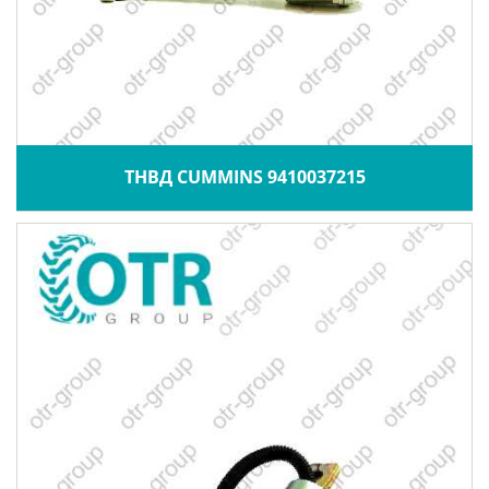
ТНВД CUMMINS 9410037215