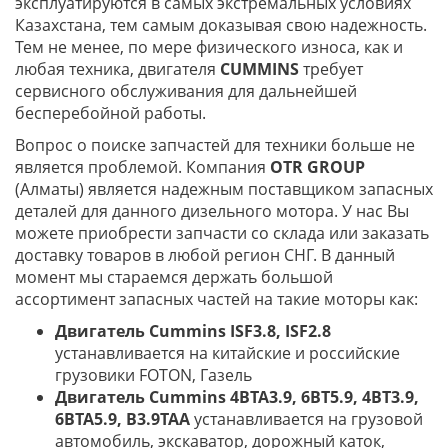
эксплуатируются в самых экстремальных условиях
Казахстана, тем самым доказывая свою надежность.
Тем не менее, по мере физического износа, как и
любая техника, двигателя
C
UMMINS
требует
сервисного обслуживания для дальнейшей
бесперебойной работы.
Вопрос о поиске запчастей для техники больше не
является проблемой. Компания
OTR GROUP
(Алматы) является надежным поставщиком запасных
деталей для данного дизельного мотора. У нас Вы
можете приобрести запчасти со склада или заказать
доставку товаров в любой регион СНГ. В данный
момент мы стараемся держать большой
ассортимент запасных частей на такие моторы как:
Двигатель
Cummins
ISF
3.8, ISF2.8
устанавливается на китайские и российские
грузовики FOTON, Газель
Двигатель
Cummins
4
BTA
3.9, 6
BT
5.9, 4
BT
3.9,
6
BTA
5.9, B3.9TAA
устанавливается на грузовой
автомобиль, экскаватор, дорожный каток,