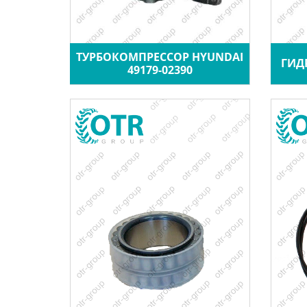
ТУРБОКОМПРЕССОР HYUNDAI
ГИД
49179-02390