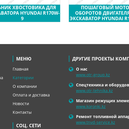
ЬНИК ХВОСТОВИКА ДЛЯ
ПОШАГОВЫЙ МОТО
ВАТОРА HYUNDAI R170W-
ОБОРОТОВ ДВИГАТЕЛЯ
9
ЭКСКАВАТОР HYUNDAI R
МЕНЮ
ДРУГИЕ ПРОЕКТЫ КОМ
Главная
О нас
www.otr-group.kz
за
Категории
Спецтехника и оборудо
О компании
www.otr-tehnika.kz
Оплата и доставка
Магазин режущих элеме
Новости
www.koronki.kz
Контакты
Ремонт топливной аппа
www.tnvd-service.kz
СОЦ. СЕТИ