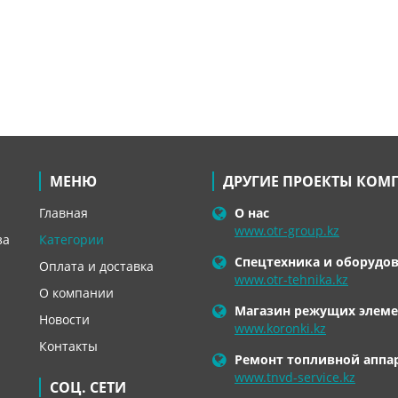
МЕНЮ
ДРУГИЕ ПРОЕКТЫ КОМ
Главная
О нас
www.otr-group.kz
за
Категории
Спецтехника и оборудо
Оплата и доставка
www.otr-tehnika.kz
О компании
Магазин режущих элеме
Новости
www.koronki.kz
Контакты
Ремонт топливной аппа
www.tnvd-service.kz
СОЦ. СЕТИ