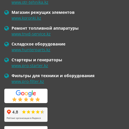
www.otr-tehnika.kz
Магазин режущих элементов
www.koronki.kz
Ремонт топливной аппаратуры
www.tnvd-service.kz
Складское оборудование
www.hunterparts.kz
Стартеры и генераторы
www.pro-starter.kz
Фильтры для техники и оборудования
www.pro-filter.kz