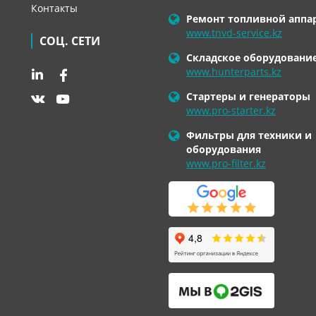
Контакты
Ремонт топливной аппа
www.tnvd-service.kz
СОЦ. СЕТИ
Складское оборудовани
www.hunterparts.kz
Стартеры и генераторы
www.pro-starter.kz
Фильтры для техники и
оборудования
www.pro-filter.kz