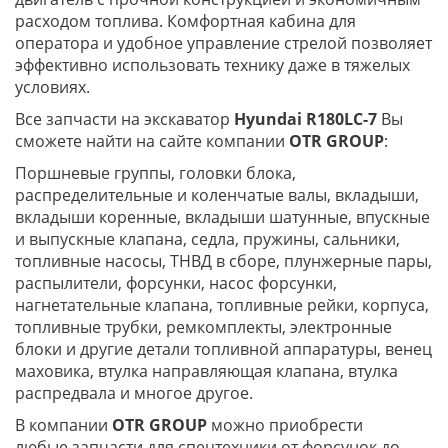
расходом топлива. Комфортная кабина для
оператора и удобное управление стрелой позволяет
эффективно использовать технику даже в тяжелых
условиях.
Все запчасти на экскаватор
Hyundai
R180
LC-7
Вы
сможете найти на сайте компании
OTR
GROUP
:
Поршневые группы, головки блока,
распределительные и коленчатые валы, вкладыши,
вкладыши коренные, вкладыши шатунные, впускные
и выпускные клапана, седла, пружины, сальники,
топливные насосы, ТНВД в сборе, плунжерные пары,
распылители, форсунки, насос форсунки,
нагнетательные клапана, топливные рейки, корпуса,
топливные трубки, ремкомплекты, электронные
блоки и другие детали топливной аппаратуры, венец
маховика, втулка направляющая клапана, втулка
распредвала и многое другое.
В компании
OTR GROUP
можно приобрести
любые запчасти для спецтехники от форсунок до