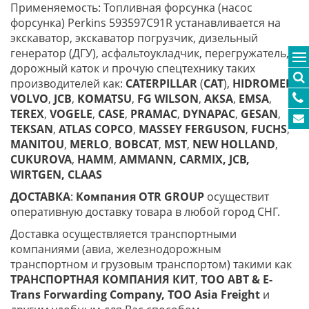
Применяемость: Топливная форсунка (насос
форсунка) Perkins 593597C91R устанавливается на
экскаватор, экскаватор погрузчик, дизельный
генератор (ДГУ), асфальтоукладчик, перегружатель,
дорожный каток и прочую спецтехнику таких
производителей как:
CATERPILLAR
(
CAT
),
HIDROMEK
,
VOLVO
,
JCB
,
KOMATSU
,
FG
WILSON
,
AKSA
,
EMSA
,
TEREX
,
VOGELE
,
CASE
,
PRAMAC
,
DYNAPAC
,
GESAN
,
TEKSAN
,
ATLAS
COPCO
,
MASSEY
FERGUSON
,
FUCHS
,
MANITOU
,
MERLO
,
BOBCAT
,
MST
,
NEW
HOLLAND
,
CUKUROVA
,
HAMM
,
AMMANN,
CARMIX,
JCB,
WIRTGEN, CLAAS
ДОСТАВКА
:
Компания
OTR
GROUP
осуществит
оперативную доставку товара в любой город СНГ.
Доставка осуществляется транспортными
компаниями (авиа, железнодорожным
транспортном и грузовым транспортом) такими как
ТРАНСПОРТНАЯ КОМПАНИЯ КИТ
,
ТОО ABT & E-
Trans
Forwarding Company, ТОО
Asia
Freight
и