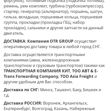
форсунок), топливная подкачка (подкачка топлива),
ремень, рем комплект, турбина (турбокомпрессор),
стартер, генератор (альтернатор), поршень, шатун,
гильза, вкладыши, поршневые кольца, поршневая
группа, прокладки (прокладка ГБЦ, набор
прокладок), сальники и другие запчасти на данный
двигатель.
ДОСТАВКА
:
Компания
OTR
GROUP
осуществит
оперативную доставку товара в любой город СНГ.
Доставка осуществляется транспортными
компаниями (авиа, железнодорожным
транспортном и грузовым транспортом) такими как
ТРАНСПОРТНАЯ КОМПАНИЯ КИТ
,
ТОО ABT & E-
Trans
Forwarding Company, ТОО
Asia
Freight
и
другим удобным для Вас способом.
Доставка по СНГ:
Минск, Ташкент, Баку, Бишкек и
т.д.
Доставка РОССИЯ:
Воронеж, Архангельск,
Екатеринбург, Волгоград, Казань, Набережные