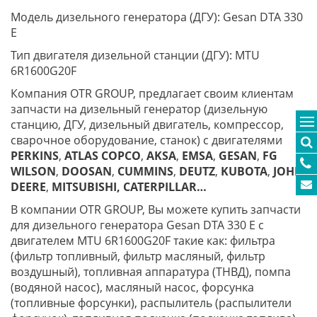
Модель дизельного генератора (ДГУ): Gesan DTA 330
E
Тип двигателя дизельной станции (ДГУ): MTU
6R1600G20F
Компания OTR GROUP, предлагает своим клиентам
запчасти на дизельный генератор (дизельную
станцию, ДГУ, дизельный двигатель, компрессор,
сварочное оборудование, станок) с двигателями
PERKINS
,
ATLAS
COPCO
,
AKSA
,
EMSA
,
GESAN
,
FG
WILSON
,
DOOSAN
,
CUMMINS
,
DEUTZ
,
KUBOTA
,
JOHN
DEERE
,
MITSUBISHI,
CATERPILLAR…
В компании OTR GROUP, Вы можете купить запчасти
для дизельного генератора Gesan DTA 330 E с
двигателем MTU 6R1600G20F такие как: фильтра
(фильтр топливный, фильтр масляный, фильтр
воздушный), топливная аппаратура (ТНВД), помпа
(водяной насос), масляный насос, форсунка
(топливные форсунки), распылитель (распылители