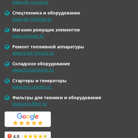
www.otr-group.kz
Спецтехника и оборудование
www.otr-tehnika.kz
Магазин режущих элементов
www.koronki.kz
Ремонт топливной аппаратуры
www.tnvd-service.kz
Складское оборудование
www.hunterparts.kz
Стартеры и генераторы
www.pro-starter.kz
Фильтры для техники и оборудования
www.pro-filter.kz