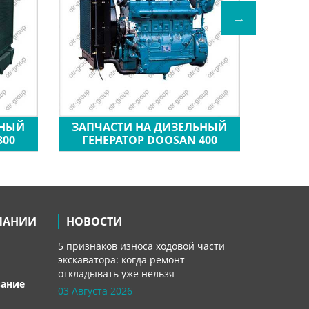
ЬНЫЙ
ЗАПЧАСТИ НА ДИЗЕЛЬНЫЙ
ЗАПЧ
300
ГЕНЕРАТОР DOOSAN 400
ГЕН
ПАНИИ
НОВОСТИ
5 признаков износа ходовой части
экскаватора: когда ремонт
откладывать уже нельзя
вание
03 Августа 2026