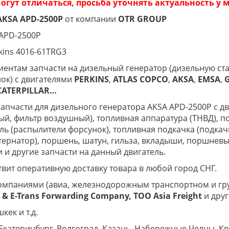
огут отличаться, просьба уточнять актуальность у
AKSA APD-2500P
от компании
OTR GROUP
 APD-2500P
kins 4016-61TRG3
ентам запчасти на дизельный генератор (дизельную ста
ок) с двигателями
PERKINS
,
ATLAS
COPCO
,
AKSA
,
EMSA
,
CATERPILLAR…
пчасти для дизельного генератора AKSA APD-2500P с дви
ый, фильтр воздушный), топливная аппаратура (ТНВД), по
ь (распылители форсунок), топливная подкачка (подкачк
ьтернатор), поршень, шатун, гильза, вкладыши, поршнев
и и другие запчасти на данный двигатель.
вит оперативную доставку товара в любой город СНГ.
омпаниями (авиа, железнодорожным транспортном и гр
& E-Trans
Forwarding Company, ТОО
Asia
Freight
и друг
кек и т.д.
Екатеринбург, Волгоград, Казань, Набережные Челны, К