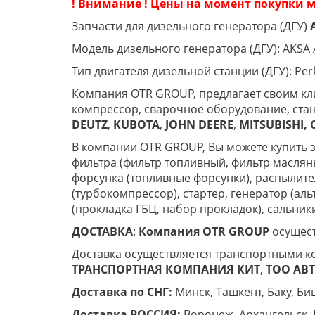
! Внимание ! Цены на момент покупки м
Запчасти для дизельного генератора (ДГУ)
Модель дизельного генератора (ДГУ): AKSA
Тип двигателя дизельной станции (ДГУ): Per
Компания OTR GROUP, предлагает своим кли
компрессор, сварочное оборудование, стан
DEUTZ
,
KUBOTA
,
JOHN
DEERE
,
MITSUBISHI,
В компании OTR GROUP, Вы можете купить за
фильтра (фильтр топливный, фильтр маслян
форсунка (топливные форсунки), распылител
(турбокомпрессор), стартер, генератор (ал
(прокладка ГБЦ, набор прокладок), сальник
ДОСТАВКА
:
Компания
OTR
GROUP
осущест
Доставка осуществляется транспортными к
ТРАНСПОРТНАЯ КОМПАНИЯ КИТ
,
ТОО ABT 
Доставка по СНГ:
Минск, Ташкент, Баку, Биш
Доставка РОССИЯ:
Воронеж, Архангельск, 