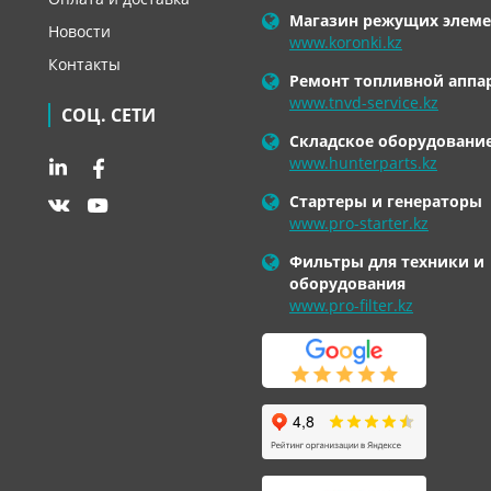
Магазин режущих элеме
Новости
www.koronki.kz
Контакты
Ремонт топливной аппа
www.tnvd-service.kz
СОЦ. СЕТИ
Складское оборудовани
www.hunterparts.kz
Стартеры и генераторы
www.pro-starter.kz
Фильтры для техники и
оборудования
www.pro-filter.kz