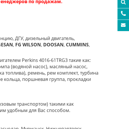
 менеджеров по продажам.
нцию, ДГУ, дизельный двигатель,
GESAN
,
FG
WILSON
,
DOOSAN
,
CUMMINS
,
гателем Perkins 4016-61TRG3 такие как:
мпа (водяной насос), масляный насос,
а топлива), ремень, рем комплект, турбина
ые кольца, поршневая группа, прокладки
узовым транспортом) такими как
им удобным для Вас способом.
раснодар, Мурманск, Нижневартовск,