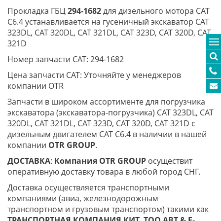
Прокладка ГБЦ
294-1682
для дизельного мотора CAT
С6.4 устанавливается на гусеничный экскаватор CAT
323DL, CAT 320DL, CAT 321DL, CAT 323D, CAT 320D, CAT
321D
Номер запчасти CAT: 294-1682
Цена запчасти CAT: Уточняйте у менеджеров
компании OTR
Запчасти в широком ассортименте для погрузчика
экскаватора (экскаватора-погрузчика) CAT 323DL, CAT
320DL, CAT 321DL, CAT 323D, CAT 320D, CAT 321D с
дизельным двигателем CAT С6.4 в наличии в нашей
компании
OTR GROUP
.
ДОСТАВКА
:
Компания
OTR
GROUP
осуществит
оперативную доставку товара в любой город СНГ.
Доставка осуществляется транспортными
компаниями (авиа, железнодорожным
транспортном и грузовым транспортом) такими как
ТРАНСПОРТНАЯ КОМПАНИЯ КИТ
,
ТОО ABT & E-