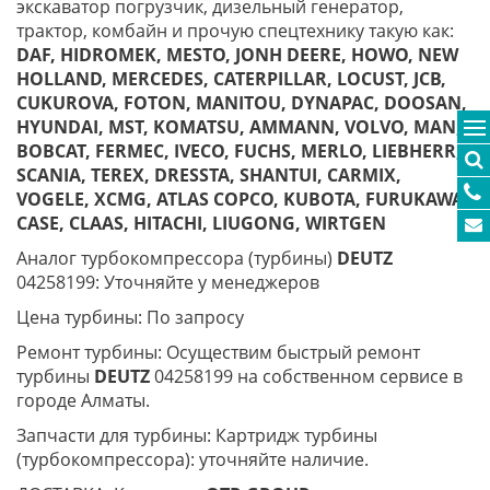
экскаватор погрузчик, дизельный генератор,
трактор, комбайн и прочую спецтехнику такую как:
DAF, HIDROMEK, MESTO, JONH DEERE, HOWO, NEW
HOLLAND, MERCEDES, CATERPILLAR, LOCUST, JCB,
CUKUROVA, FOTON, MANITOU, DYNAPAC, DOOSAN,
HYUNDAI, MST, KOMATSU, AMMANN, VOLVO, MAN,
BOBCAT, FERMEC, IVECO, FUCHS, MERLO, LIEBHERR,
SCANIA, TEREX, DRESSTA, SHANTUI, CARMIX,
VOGELE, XCMG, ATLAS COPCO, KUBOTA, FURUKAWA,
CASE, CLAAS, HITACHI, LIUGONG, WIRTGEN
Аналог турбокомпрессора (турбины)
DEUTZ
04258199: Уточняйте у менеджеров
Цена турбины: По запросу
Ремонт турбины: Осуществим быстрый ремонт
турбины
DEUTZ
04258199 на собственном сервисе в
городе Алматы.
Запчасти для турбины: Картридж турбины
(турбокомпрессора): уточняйте наличие.