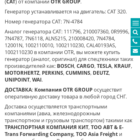
(
CAT
) от компании
O
TR
GROUP
.
Генератор устанавливается на двигатель: CAT 320.
Номер генератора CAT: 7N-4784
Аналог генератора CAT: 111796, 210007360, 0R9996,
7N4787, 7N6118, ALN5215, 210008420, 7N4784,
12001N, 1002110010, 1002110230, CAL40193AS,
1002110230 в компании OTR, вы можете купить
генератор (аналог, оригинал) для спецтехники таких
производителей как:
BOSCH
,
CARGO
,
TESLA
,
KRAUF
,
MOTORHERTZ
,
PERKINS
,
CUMMINS
,
DEUTZ
,
UNIPOINT
,
WAI
.
ДОСТАВКА
:
Компания
OTR
GROUP
осуществит
оперативную доставку товара в любой город СНГ.
Доставка осуществляется транспортными
компаниями (авиа, железнодорожным
транспортном и грузовым транспортом) такими как
ТРАНСПОРТНАЯ КОМПАНИЯ КИТ
,
ТОО ABT & E-
Trans
Forwarding Company, ТОО
Asia
Freight
и