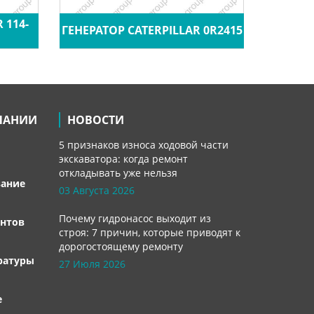
 114-
ГЕНЕРАТОР CATERPILLAR 0R2415
ГЕНЕРАТ
ПАНИИ
НОВОСТИ
5 признаков износа ходовой части
экскаватора: когда ремонт
откладывать уже нельзя
вание
03 Августа 2026
Почему гидронасос выходит из
нтов
строя: 7 причин, которые приводят к
дорогостоящему ремонту
ратуры
27 Июля 2026
е