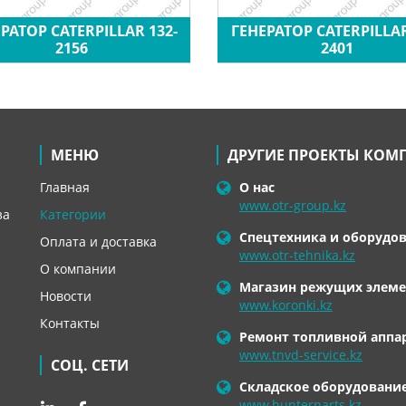
РАТОР CATERPILLAR 132-
ГЕНЕРАТОР CATERPILLAR
2156
2401
МЕНЮ
ДРУГИЕ ПРОЕКТЫ КОМ
Главная
О нас
www.otr-group.kz
за
Категории
Спецтехника и оборудо
Оплата и доставка
www.otr-tehnika.kz
О компании
Магазин режущих элеме
Новости
www.koronki.kz
Контакты
Ремонт топливной аппа
www.tnvd-service.kz
СОЦ. СЕТИ
Складское оборудовани
www.hunterparts.kz