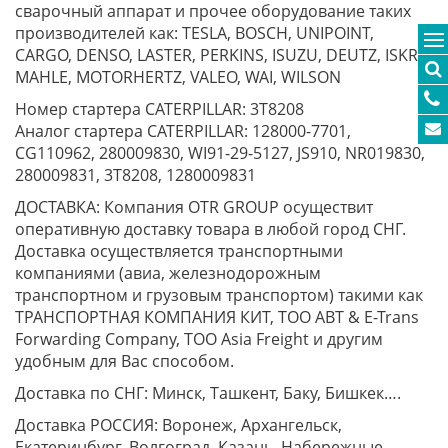
сварочный аппарат и прочее оборудование таких
производителей как: TESLA, BOSCH, UNIPOINT,
CARGO, DENSO, LASTER, PERKINS, ISUZU, DEUTZ, ISKRA,
MAHLE, MOTORHERTZ, VALEO, WAI, WILSON
Номер стартера CATERPILLAR: 3T8208
Аналог стартера CATERPILLAR: 128000-7701,
CG110962, 280009830, WI91-29-5127, JS910, NR019830,
280009831, 3T8208, 1280009831
ДОСТАВКА: Компания OTR GROUP осуществит
оперативную доставку товара в любой город СНГ.
Доставка осуществляется транспортными
компаниями (авиа, железнодорожным
транспортном и грузовым транспортом) такими как
ТРАНСПОРТНАЯ КОМПАНИЯ КИТ, ТОО ABT & E-Trans
Forwarding Company, ТОО Asia Freight и другим
удобным для Вас способом.
Доставка по СНГ: Минск, Ташкент, Баку, Бишкек….
Доставка РОССИЯ: Воронеж, Архангельск,
Екатеринбург, Волгоград, Казань, Набережные