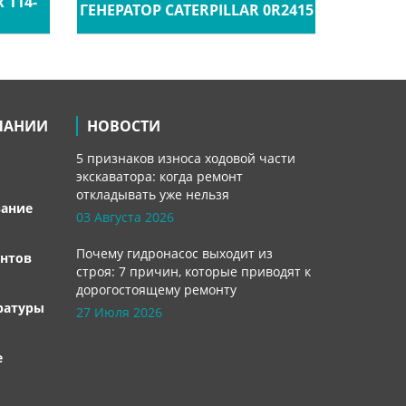
 114-
ГЕНЕРАТОР CATERPILLAR 0R2415
ГЕНЕРАТ
ПАНИИ
НОВОСТИ
5 признаков износа ходовой части
экскаватора: когда ремонт
откладывать уже нельзя
вание
03 Августа 2026
Почему гидронасос выходит из
нтов
строя: 7 причин, которые приводят к
дорогостоящему ремонту
ратуры
27 Июля 2026
е