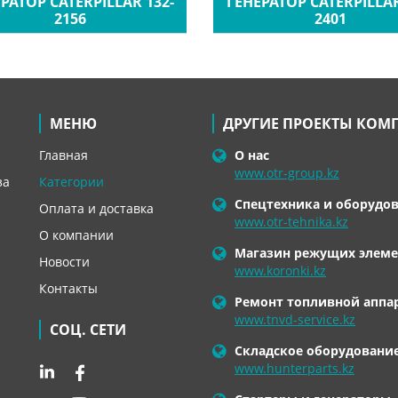
РАТОР CATERPILLAR 132-
ГЕНЕРАТОР CATERPILLAR
2156
2401
МЕНЮ
ДРУГИЕ ПРОЕКТЫ КОМ
Главная
О нас
www.otr-group.kz
за
Категории
Спецтехника и оборудо
Оплата и доставка
www.otr-tehnika.kz
О компании
Магазин режущих элеме
Новости
www.koronki.kz
Контакты
Ремонт топливной аппа
www.tnvd-service.kz
СОЦ. СЕТИ
Складское оборудовани
www.hunterparts.kz