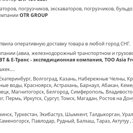
аторов, погрузчиков, экскаваторов, погрузчиков, бульд
компании
OTR
GROUP
вила оперативную доставку товара в любой город СНГ.
мпании (авиа, железнодорожный транспортном и грузово
T & E-Транс -
экспедиционная компания, ТОО
Asia
Fr
шкек….
Екатеринбург, Волгоград, Казань, Набережные Челны, К
е воды, Красноярск, Астрахань, Барнаул, Абакан, Кеме
ецк, Магнитогорск, Белгород, Симферополь, Владивост
, Пермь, Иркутск, Сургут, Томск, Магадан, Ростов на Дон
нск, Туркестан, Экибастуз, Шымкент, Талдыкорган, Урал
аменогорск, Павлодар, Рудный, Балхаш, Тараз, Актутуу , Ж