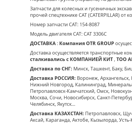
Запчасти для колесных и гусеничных экскав
прочей спецтехнике CAT (CATERPILLAR) от 
Номер запчасти CAT: 154-8087
Модель двигателя CAT: CAT 3306C
ДОСТАВКА
:
Компания
OTR
GROUP
осущест
Доставка осуществляется транспортные ко
cталкивались с
КОМПАНИЕЙ КИТ
,
ТОО AB
Доставка по СНГ:
Минск, Ташкент, Баку, Би
Доставка РОССИЯ:
Воронеж, Архангельск, 
Нижний Новгород, Калининград, Минеральны
Петропавловск-Камчатский, Омск, Новокузн
Москва, Сочи, Новосибирск, Санкт-Петербург
Челябинск, Якутск…
Доставка КАЗАХСТАН:
Петропавловск, Щучи
Аксай, Караганда, Актобе, Кызылорда, Усть-К