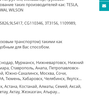
ование таких производителей как: TESLA,
 WAI, WILSON
S826,9L5417, CG110346, 3T3156, 1109989,
узовым транспортом) такими как
добным для Вас способом.
аснодар, Мурманск, Нижневартовск, Нижний
мара, Ставрополь, Анапа, Петропавловск-
ой, Южно-Сахалинск, Москва, Сочи,
УФА, Тюмень, Хабаровск, Челябинск, Якутск…
, Астана, Костанай, Алматы, Семей, Аксай,
тау, Актау, Жезказган, Атырау…