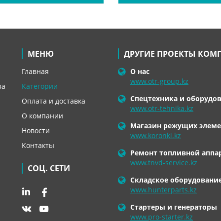
МЕНЮ
ДРУГИЕ ПРОЕКТЫ КОМ
Главная
О нас
www.otr-group.kz
за
Категории
Спецтехника и оборудо
Оплата и доставка
www.otr-tehnika.kz
О компании
Магазин режущих элеме
Новости
www.koronki.kz
Контакты
Ремонт топливной аппа
www.tnvd-service.kz
СОЦ. СЕТИ
Складское оборудовани
www.hunterparts.kz
Стартеры и генераторы
www.pro-starter.kz