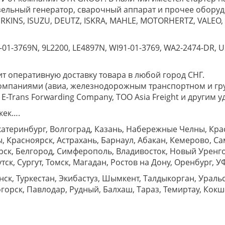
изельный генератор, сварочный аппарат и прочее оборуд
RKINS, ISUZU, DEUTZ, ISKRA, MAHLE, MOTORHERTZ, VALEO,
-01-3769N, 9L2200, LE4897N, WI91-01-3769, WA2-2474-DR, U
 оперативную доставку товара в любой город СНГ.
омпаниями (авиа, железнодорожным транспортном и гр
rans Forwarding Company, ТОО Asia Freight и другим у
кек….
катеринбург, Волгоград, Казань, Набережные Челны, Кр
 Красноярск, Астрахань, Барнаул, Абакан, Кемерово, Са
рск, Белгород, Симферополь, Владивосток, Новый Уренг
ск, Сургут, Томск, Магадан, Ростов на Дону, Оренбург, 
к, Туркестан, Экибастуз, Шымкент, Талдыкорган, Уральск
горск, Павлодар, Рудный, Балхаш, Тараз, Темиртау, Кокше