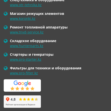
www.otr-tehnika.kz
Магазин режущих элементов
www.koronki.kz
Ремонт топливной аппаратуры
www.tnvd-service.kz
Складское оборудование
www.hunterparts.kz
Стартеры и генераторы
www.pro-starter.kz
Фильтры для техники и оборудования
www.pro-filter.kz