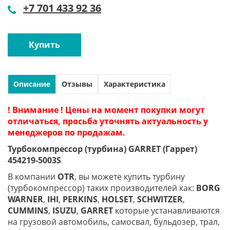
+7 701 433 92 36
Купить
Описание
Отзывы
Характеристика
! Внимание ! Цены на момент покупки могут
отличаться, просьба уточнять актуальность у
менеджеров по продажам.
Турбокомпрессор (турбина) GARRET (Гаррет)
454219-5003S
В компании
OTR
, вы можете купить турбину
(турбокомпрессор) таких производителей как:
BORG
WARNER
,
IHI
,
PERKINS
,
HOLSET
,
SCHWITZER
,
CUMMINS
,
ISUZU
,
GARRET
которые устанавливаются
на грузовой автомобиль, самосвал, бульдозер, трал,