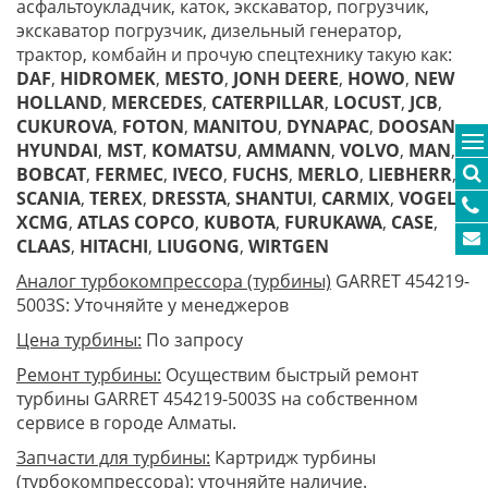
асфальтоукладчик, каток, экскаватор, погрузчик,
экскаватор погрузчик, дизельный генератор,
трактор, комбайн и прочую спецтехнику такую как:
DAF
,
HIDROMEK
,
MESTO
,
JONH DEERE
,
HOWO
,
NEW
HOLLAND
,
MERCEDES
,
CATERPILLAR
,
LOCUST
,
JCB
,
CUKUROVA
,
FOTON
,
MANITOU
,
DYNAPAC
,
DOOSAN
,
HYUNDAI
,
MST
,
KOMATSU
,
AMMANN
,
VOLVO
,
MAN
,
BOBCAT
,
FERMEC
,
IVECO
,
FUCHS
,
MERLO
,
LIEBHERR
,
SCANIA
,
TEREX
,
DRESSTA
,
SHANTUI
,
CARMIX
,
VOGELE
,
XCMG
,
ATLAS COPCO
,
KUBOTA
,
FURUKAWA
,
CASE
,
CLAAS
,
HITACHI
,
LIUGONG
,
WIRTGEN
Аналог турбокомпрессора (турбины)
GARRET 454219-
5003S: Уточняйте у менеджеров
Цена турбины:
По запросу
Ремонт турбины:
Осуществим быстрый ремонт
турбины GARRET 454219-5003S на собственном
сервисе в городе Алматы.
Запчасти для турбины:
Картридж турбины
(турбокомпрессора): уточняйте наличие.