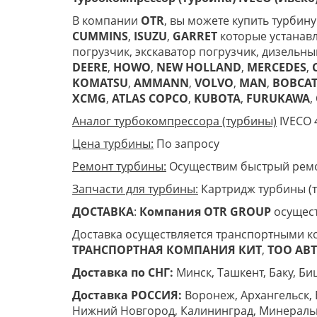
В компании
OTR
, вы можете купить турбин
CUMMINS
,
ISUZU
,
GARRET
которые устанавл
погрузчик, экскаватор погрузчик, дизельны
DEERE
,
HOWO
,
NEW HOLLAND
,
MERCEDES
,
KOMATSU
,
AMMANN
,
VOLVO
,
MAN
,
BOBCA
XCMG
,
ATLAS COPCO
,
KUBOTA
,
FURUKAWA
,
Аналог турбокомпрессора (турбины)
IVECO 
Цена турбины:
По запросу
Ремонт турбины:
Осуществим быстрый ремон
Запчасти для турбины:
Картридж турбины (т
ДОСТАВКА
:
Компания
OTR
GROUP
осущест
Доставка осуществляется транспортными к
ТРАНСПОРТНАЯ КОМПАНИЯ КИТ
,
ТОО ABT 
Доставка по СНГ:
Минск, Ташкент, Баку, Биш
Доставка РОССИЯ:
Воронеж, Архангельск, 
Нижний Новгород, Калининград, Минеральны