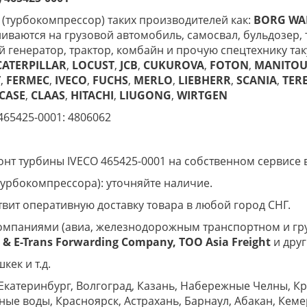
у (турбокомпрессор) таких производителей как:
BORG
WA
иваются на грузовой автомобиль, самосвал, бульдозер, т
й генератор, трактор, комбайн и прочую спецтехнику так
CATERPILLAR
,
LOCUST
,
JCB
,
CUKUROVA
,
FOTON
,
MANITO
T
,
FERMEC
,
IVECO
,
FUCHS
,
MERLO
,
LIEBHERR
,
SCANIA
,
TER
CASE
,
CLAAS
,
HITACHI
,
LIUGONG
,
WIRTGEN
465425-0001: 4806062
т турбины IVECO 465425-0001 на собственном сервисе в
урбокомпрессора): уточняйте наличие.
вит оперативную доставку товара в любой город СНГ.
омпаниями (авиа, железнодорожным транспортном и гр
& E-Trans
Forwarding Company, ТОО
Asia
Freight
и друг
кек и т.д.
Екатеринбург, Волгоград, Казань, Набережные Челны, К
е воды, Красноярск, Астрахань, Барнаул, Абакан, Кеме