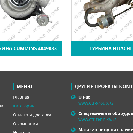
БИНА CUMMINS 4049033
ТУРБИНА HITACHI
МЕНЮ
ДРУГИЕ ПРОЕКТЫ КОМ
Главная
О нас
www.otr-group.kz
за
Категории
Спецтехника и оборудо
Оплата и доставка
www.otr-tehnika.kz
О компании
Магазин режущих элеме
Новости