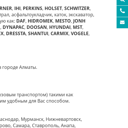
RNER
,
IHI
,
PERKINS
,
HOLSET
,
SCHWITZER
,
рал, асфальтоукладчик, каток, экскаватор,
ую как:
DAF
,
HIDROMEK
,
MESTO
,
JONH
U
,
DYNAPAC
,
DOOSAN
,
HYUNDAI
,
MST
,
EX
,
DRESSTA
,
SHANTUI
,
CARMIX
,
VOGELE
,
 городе Алматы.
узовым транспортом) такими как
им удобным для Вас способом.
раснодар, Мурманск, Нижневартовск,
рово, Самара, Ставрополь, Анапа,