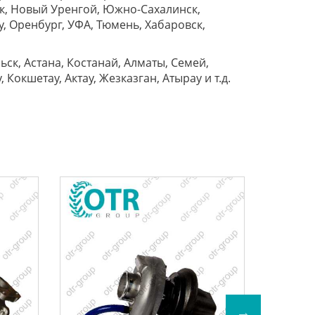
ок, Новый Уренгой, Южно-Сахалинск,
у, Оренбург, УФА, Тюмень, Хабаровск,
ск, Астана, Костанай, Алматы, Семей,
Кокшетау, Актау, Жезказган, Атырау и т.д.