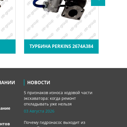
ТУ
ТУРБИНА PERKINS 2674A384
ПАНИИ
НОВОСТИ
5 признаков износа ходовой части
экскаватора: когда ремонт
откладывать уже нельзя
вание
03 Августа 2026
Почему гидронасос выходит из
нтов