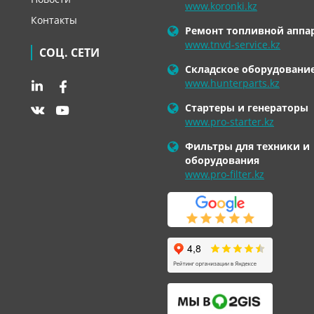
www.koronki.kz
Контакты
Ремонт топливной аппа
www.tnvd-service.kz
СОЦ. СЕТИ
Складское оборудовани
www.hunterparts.kz
Стартеры и генераторы
www.pro-starter.kz
Фильтры для техники и
оборудования
www.pro-filter.kz