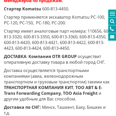
менеджеров по продажам.
Стартер Komatsu
600-813-4450.
Стартер применяется экскаватор Komatsu PC-100,
PC-120, PC-150, PC-180, PC-200.
Стартер имеет аналоговые парт номера: 110656, 600-
813-3320, 600-813-3350, 600-813-3360, 600-813-4350,
600-813-4420, 600-813-4421, 600-813-4422, 600-813-
4423, 600-813-4424, 600-813-4450.
ДОСТАВКА
:
Компания
OTR
GROUP
осуществит
оперативную доставку товара в любой город СНГ.
Доставка осуществляется транспортными
компаниями (авиа, железнодорожным
транспортном и грузовым транспортом) такими как
ТРАНСПОРТНАЯ КОМПАНИЯ КИТ
,
ТОО ABT & E-
Trans
Forwarding Company, ТОО
Asia
Freight
и
другим удобным для Вас способом.
Доставка по СНГ:
Минск, Ташкент, Баку, Бишкек и
т.д.