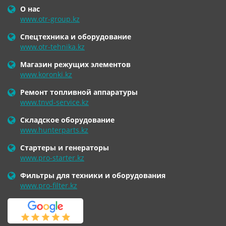
О нас
www.otr-group.kz
Спецтехника и оборудование
www.otr-tehnika.kz
Магазин режущих элементов
www.koronki.kz
Ремонт топливной аппаратуры
www.tnvd-service.kz
Складское оборудование
www.hunterparts.kz
Стартеры и генераторы
www.pro-starter.kz
Фильтры для техники и оборудования
www.pro-filter.kz