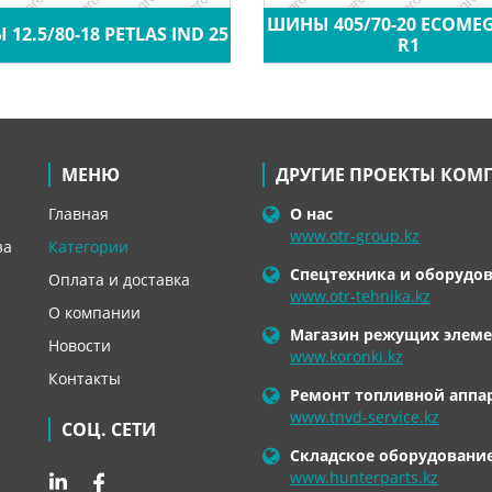
ШИНЫ 405/70-20 ECOME
12.5/80-18 PETLAS IND 25
R1
МЕНЮ
ДРУГИЕ ПРОЕКТЫ КОМ
Главная
О нас
www.otr-group.kz
за
Категории
Спецтехника и оборудо
Оплата и доставка
www.otr-tehnika.kz
О компании
Магазин режущих элеме
Новости
www.koronki.kz
Контакты
Ремонт топливной аппа
www.tnvd-service.kz
СОЦ. СЕТИ
Складское оборудовани
www.hunterparts.kz