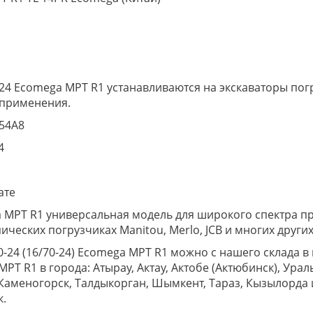
4 Ecomega MPT R1 устанавливаются на экскаваторы пог
 применения.
54A8
4
ате
MPT R1 универсальная модель для широкого спектра пр
пических погрузчиках Manitou, Merlo, JCB и многих других
0-24 (16/70-24) Ecomega MPT R1 можно с нашего склада в
MPT R1 в города: Атырау, Актау, Актобе (Актюбинск), Урал
Каменогорск, Талдыкорган, Шымкент, Тараз, Кызылорда и
к.