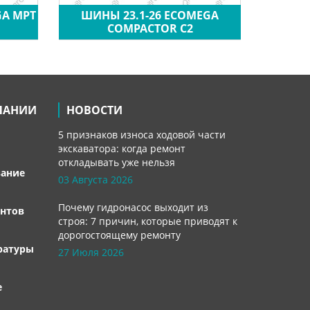
GA MPT
ШИНЫ 23.1-26 ECOMEGA
ШИН
COMPACTOR C2
ПАНИИ
НОВОСТИ
5 признаков износа ходовой части
экскаватора: когда ремонт
откладывать уже нельзя
вание
03 Августа 2026
Почему гидронасос выходит из
нтов
строя: 7 причин, которые приводят к
дорогостоящему ремонту
ратуры
27 Июля 2026
е