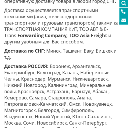
оперативную доставку товара в любой город СНГ.
Доставка осуществляется транспортными
компаниями (авиа, железнодорожным
транспортном и грузовым транспортом) такими как
ТРАНСПОРТНАЯ КОМПАНИЯ КИТ, ТОО ABT & E-
Trans
Forwarding Company, ТОО
Asia
Freight
и
другим удобным для Вас способом.
Доставка по СНГ:
Минск, Ташкент, Баку, Бишкек и
т.д.
Доставка РОССИЯ:
Воронеж, Архангельск,
Екатеринбург, Волгоград, Казань, Набережные
Челны, Краснодар, Мурманск, Нижневартовск,
Нижний Новгород, Калининград, Минеральные
воды, Красноярск, Астрахань, Барнаул, Абакан,
Кемерово, Самара, Ставрополь, Анапа,
Петропавловск-Камчатский, Омск, Новокузнецк,
Магнитогорск, Белгород, Симферополь,
Владивосток, Новый Уренгой, Южно-Сахалинск,
Москва, Сочи, Новосибирск, Санкт-Петербург,