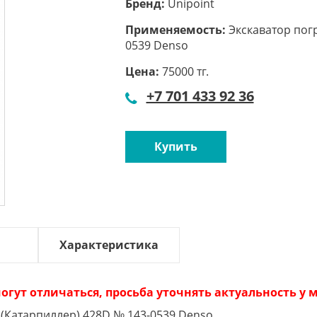
Бренд:
Unipoint
Применяемость:
Экскаватор погр
0539 Denso
Цена:
75000 тг.
+7 701 433 92 36
Купить
Характеристика
огут отличаться, просьба уточнять актуальность у
r (Катарпиллер) 428D № 143-0539 Denso.