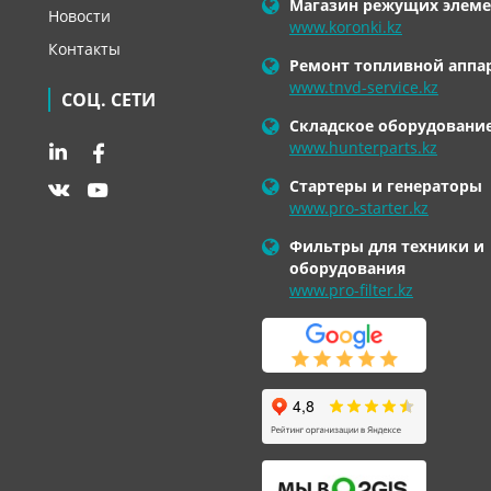
Магазин режущих элеме
Новости
www.koronki.kz
Контакты
Ремонт топливной аппа
www.tnvd-service.kz
СОЦ. СЕТИ
Складское оборудовани
www.hunterparts.kz
Стартеры и генераторы
www.pro-starter.kz
Фильтры для техники и
оборудования
www.pro-filter.kz