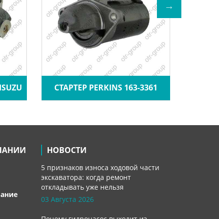
СТАРТЕ
ISUZU
СТАРТЕР PERKINS 163-3361
ПАНИИ
НОВОСТИ
5 признаков износа ходовой части
экскаватора: когда ремонт
откладывать уже нельзя
вание
03 Августа 2026
Почему гидронасос выходит из