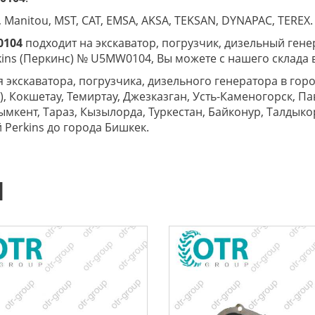
 Manitou, MST, CAT, EMSA, AKSA, TEKSAN, DYNAPAC, TEREX.
0104
подходит на экскаватор, погрузчик, дизельный гене
kins (Перкинс) № U5MW0104, Вы можете с нашего склада 
я экскаватора, погрузчика, дизельного генератора в горо
, Кокшетау, Темиртау, Джезказган, Усть-Каменогорск, Па
 Шымкент, Тараз, Кызылорда, Туркестан, Байконур, Талдык
й Perkins до города Бишкек.
Ы