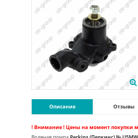
Описание
Отзывы
! Внимание ! Цены на момент покупки м
Водяная помпа
Perkins (Перкинс) № U5MW