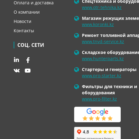
Спецтехника и оборудо
Оплата и доставка
www.otr-tehnika.kz
О компании
Магазин режущих элеме
Новости
www.koronki.kz
Контакты
Ремонт топливной аппа
www.tnvd-service.kz
СОЦ. СЕТИ
Складское оборудовани
www.hunterparts.kz
Стартеры и генераторы
www.pro-starter.kz
Фильтры для техники и
оборудования
www.pro-filter.kz