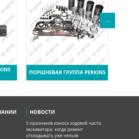
KINS
ПОРШНЕВАЯ ГРУППА PERKINS
ТНВД 
ПАНИИ
НОВОСТИ
5 признаков износа ходовой части
экскаватора: когда ремонт
откладывать уже нельзя