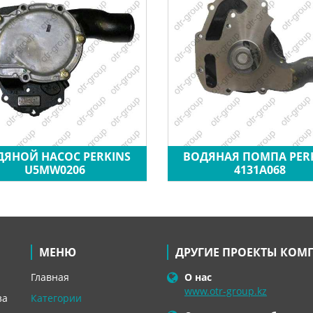
ДЯНОЙ НАСОС PERKINS
ВОДЯНАЯ ПОМПА PER
U5MW0206
4131A068
МЕНЮ
ДРУГИЕ ПРОЕКТЫ КОМ
Главная
О нас
www.otr-group.kz
за
Категории