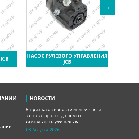
НАСОС РУЛЕВОГО УПРАВЛЕНИЯ
JCB
JCB
К
ПАНИИ
НОВОСТИ
5 признаков износа ходовой части
экскаватора: когда ремонт
откладывать уже нельзя
вание
03 Августа 2026