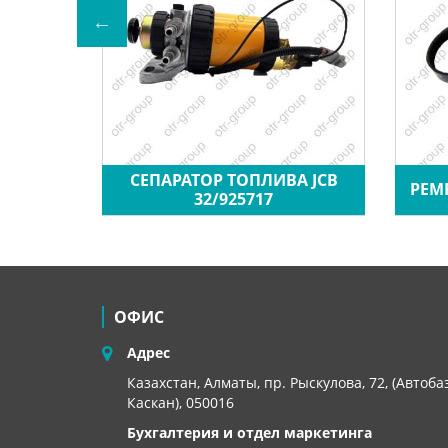
СЕПАРАТОР ТОПЛИВА JCB
CB
РЕМ
32/925717
ОФИС
Адрес
Казахстан, Алматы, пр. Рыскулова, 72, (Автоба
Каскан), 050016
Бухгалтерия и отдел маркетинга