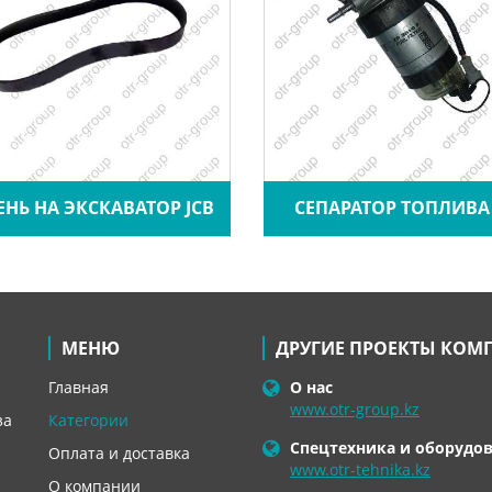
ЕНЬ НА ЭКСКАВАТОР JCB
СЕПАРАТОР ТОПЛИВА 
МЕНЮ
ДРУГИЕ ПРОЕКТЫ КОМ
Главная
О нас
www.otr-group.kz
за
Категории
Спецтехника и оборудо
Оплата и доставка
www.otr-tehnika.kz
О компании