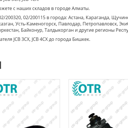
ожете с наших складов в городе Алматы.
2/200320, 02/200115 в города: Астана, Караганда, Щучин
азган, Усть-Каменогорск, Павлодар, Петропавловск, Экиба
уркестан, Байконур, Талдыкорган и другие регионы Респ
ателя JCB 3CX, JCB 4CX до города Бишкек.
Ы