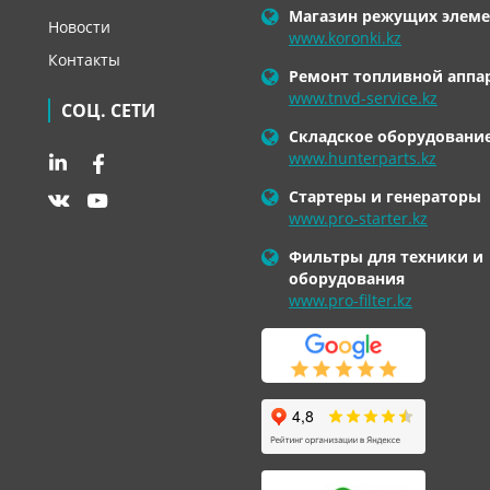
Магазин режущих элеме
Новости
www.koronki.kz
Контакты
Ремонт топливной аппа
www.tnvd-service.kz
СОЦ. СЕТИ
Складское оборудовани
www.hunterparts.kz
Стартеры и генераторы
www.pro-starter.kz
Фильтры для техники и
оборудования
www.pro-filter.kz