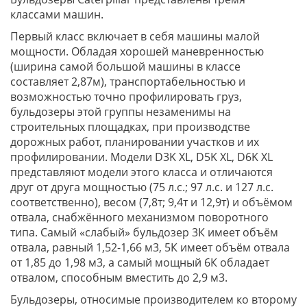
классами машин.
Первый класс включает в себя машины малой
мощности. Обладая хорошей маневренностью
(ширина самой большой машины в классе
составляет 2,87м), транспортабельностью и
возможностью точно профилировать груз,
бульдозеры этой группы незаменимы на
строительных площадках, при производстве
дорожных работ, планировании участков и их
профилировании. Модели D3K XL, D5K XL, D6K XL
представляют модели этого класса и отличаются
друг от друга мощностью (75 л.с.; 97 л.с. и 127 л.с.
соответственно), весом (7,8т; 9,4т и 12,9т) и объёмом
отвала, снабжённого механизмом поворотного
типа. Самый «слабый» бульдозер 3К имеет объём
отвала, равный 1,52-1,66 м3, 5К имеет объём отвала
от 1,85 до 1,98 м3, а самый мощный 6К обладает
отвалом, способным вместить до 2,9 м3.
Бульдозеры, относимые производителем ко второму