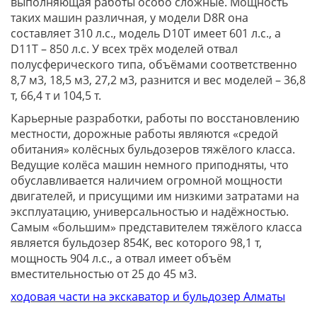
выполняющая работы особо сложные. Мощность
таких машин различная, у модели D8R она
составляет 310 л.с., модель D10T имеет 601 л.с., а
D11T – 850 л.с. У всех трёх моделей отвал
полусферического типа, объёмами соответственно
8,7 м3, 18,5 м3, 27,2 м3, разнится и вес моделей – 36,8
т, 66,4 т и 104,5 т.
Карьерные разработки, работы по восстановлению
местности, дорожные работы являются «средой
обитания» колёсных бульдозеров тяжёлого класса.
Ведущие колёса машин немного приподняты, что
обуславливается наличием огромной мощности
двигателей, и присущими им низкими затратами на
эксплуатацию, универсальностью и надёжностью.
Самым «большим» представителем тяжёлого класса
является бульдозер 854К, вес которого 98,1 т,
мощность 904 л.с., а отвал имеет объём
вместительностью от 25 до 45 м3.
ходовая части на экскаватор и бульдозер Алматы