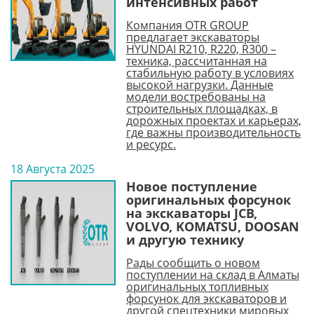
интенсивных работ
Компания OTR GROUP
предлагает экскаваторы
HYUNDAI R210, R220, R300 –
техника, рассчитанная на
стабильную работу в условиях
высокой нагрузки. Данные
модели востребованы на
строительных площадках, в
дорожных проектах и карьерах,
где важны производительность
и ресурс.
18 Августа 2025
Новое поступление
оригинальных форсунок
на экскаваторы JCB,
VOLVO, KOMATSU, DOOSAN
и другую технику
Рады сообщить о новом
поступлении на склад в Алматы
оригинальных топливных
форсунок для экскаваторов и
другой спецтехники мировых