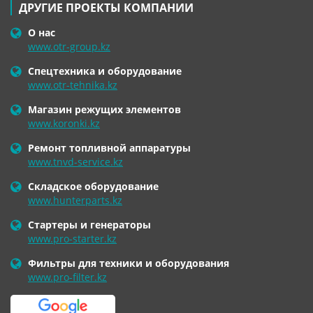
ДРУГИЕ ПРОЕКТЫ КОМПАНИИ
О нас
www.otr-group.kz
Спецтехника и оборудование
www.otr-tehnika.kz
Магазин режущих элементов
www.koronki.kz
Ремонт топливной аппаратуры
www.tnvd-service.kz
Складское оборудование
www.hunterparts.kz
Стартеры и генераторы
www.pro-starter.kz
Фильтры для техники и оборудования
www.pro-filter.kz