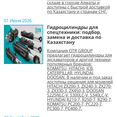
складе в городе Алматы и
доступны с быстрой доставкой
по Казахстану и странам СНГ.
01 Июня 2026
Гидроцилиндры для
спецтехники: подбор,
замена и доставка по
Казахстану
Компания OTR GROUP
предлагает гидроцилиндры для
экскаваторов и другой техники
популярных брендов:
KOMATSU, HITACHI, JCB,
CATERPILLAR, HYUNDAI,
DOOSAN. В наличии и под заказ
доступны решения для моделей
HITACHI ZX200-3, ZX240-3, ZX270-
3, ZX330-3, ZX450-3, DOOSAN
S225NLC-V, S300LC-V, S340LC-V,
HYUNDAI R210-7, R250-7, R290-7,
KOMATSU PC200-7, PC220-7,
PC300-7, PC400-7.