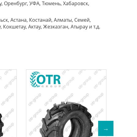
у, Оренбург, УФА, Тюмень, Хабаровск,
ск, Астана, Костанай, Алматы, Семей,
Кокшетау, Актау, Жезказган, Атырау и т.д.