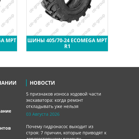
GA MPT
ШИНЫ 405/70-24 ECOMEGA MPT
ШИН
R1
ПАНИИ
НОВОСТИ
5 признаков износа ходовой части
экскаватора: когда ремонт
откладывать уже нельзя
вание
03 Августа 2026
Почему гидронасос выходит из
нтов
строя: 7 причин, которые приводят к
дорогостоящему ремонту