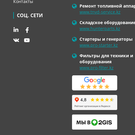
Контакты
Ремонт топливной аппа
www.tnvd-service.kz
СОЦ. СЕТИ
Складское оборудовани
www.hunterparts.kz
Стартеры и генераторы
www.pro-starter.kz
Фильтры для техники и
оборудования
www.pro-filter.kz