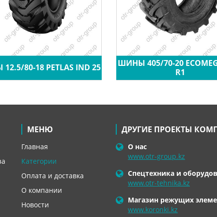
ШИНЫ 405/70-20 ECOME
12.5/80-18 PETLAS IND 25
R1
МЕНЮ
ДРУГИЕ ПРОЕКТЫ КОМ
Главная
О нас
www.otr-group.kz
за
Категории
Спецтехника и оборудо
Оплата и доставка
www.otr-tehnika.kz
О компании
Магазин режущих элеме
Новости
www.koronki.kz