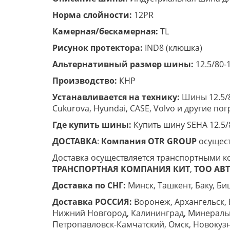
Норма слойности:
12PR
Камерная/бескамерная:
TL
Рисунок протектора:
IND8 (клюшка)
Альтернативный размер шины:
12.5/80-
Производство:
КНР
Устанавливается на технику:
Шины 12.5/8
Cukurova, Hyundai, CASE, Volvo и другие по
Где купить шины:
Купить шину SEHA 12.5
ДОСТАВКА
:
Компания
OTR
GROUP
осущест
Доставка осуществляется транспортными к
ТРАНСПОРТНАЯ КОМПАНИЯ КИТ
,
ТОО ABT 
Доставка по СНГ:
Минск, Ташкент, Баку, Биш
Доставка РОССИЯ:
Воронеж, Архангельск, 
Нижний Новгород, Калининград, Минеральны
Петропавловск-Камчатский, Омск, Новокузн