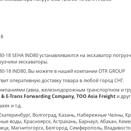
18
0-18 SEHA IND80 устанавливаются на экскаватор погрузчи
грузчики экскаваторы.
/80-18 IND80, Вы можете в нашей компании OTR GROUP
вит оперативную доставку товара в любой город СНГ.
омпаниями (авиа, железнодорожным транспортном и гр
& E-Trans
Forwarding Company, ТОО
Asia
Freight
и друг
кек и т.д.
Екатеринбург, Волгоград, Казань, Набережные Челны, К
е воды, Красноярск, Астрахань, Барнаул, Абакан, Кеме
ецк, Магнитогорск, Белгород, Симферополь, Владивост