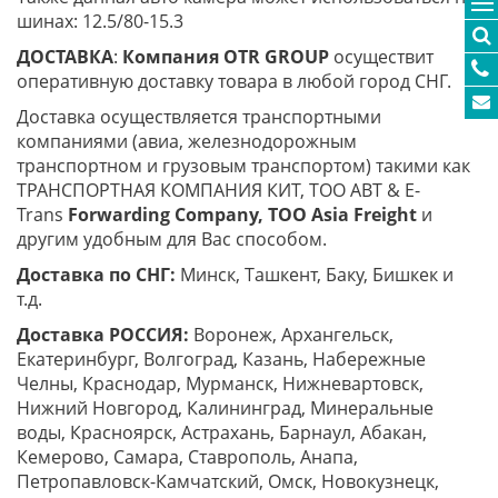
шинах: 12.5/80-15.3
ДОСТАВКА
:
Компания
OTR
GROUP
осуществит
оперативную доставку товара в любой город СНГ.
Доставка осуществляется транспортными
компаниями (авиа, железнодорожным
транспортном и грузовым транспортом) такими как
ТРАНСПОРТНАЯ КОМПАНИЯ КИТ, ТОО ABT & E-
Trans
Forwarding Company, ТОО
Asia
Freight
и
другим удобным для Вас способом.
Доставка по СНГ:
Минск, Ташкент, Баку, Бишкек и
т.д.
Доставка РОССИЯ:
Воронеж, Архангельск,
Екатеринбург, Волгоград, Казань, Набережные
Челны, Краснодар, Мурманск, Нижневартовск,
Нижний Новгород, Калининград, Минеральные
воды, Красноярск, Астрахань, Барнаул, Абакан,
Кемерово, Самара, Ставрополь, Анапа,
Петропавловск-Камчатский, Омск, Новокузнецк,