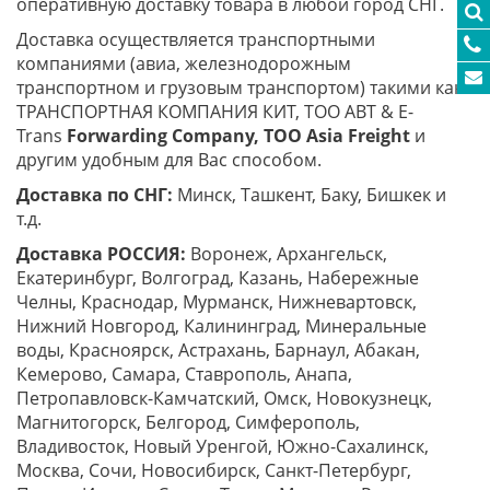
оперативную доставку товара в любой город СНГ.
Доставка осуществляется транспортными
компаниями (авиа, железнодорожным
транспортном и грузовым транспортом) такими как
ТРАНСПОРТНАЯ КОМПАНИЯ КИТ, ТОО ABT & E-
Trans
Forwarding Company, ТОО
Asia
Freight
и
другим удобным для Вас способом.
Доставка по СНГ:
Минск, Ташкент, Баку, Бишкек и
т.д.
Доставка РОССИЯ:
Воронеж, Архангельск,
Екатеринбург, Волгоград, Казань, Набережные
Челны, Краснодар, Мурманск, Нижневартовск,
Нижний Новгород, Калининград, Минеральные
воды, Красноярск, Астрахань, Барнаул, Абакан,
Кемерово, Самара, Ставрополь, Анапа,
Петропавловск-Камчатский, Омск, Новокузнецк,
Магнитогорск, Белгород, Симферополь,
Владивосток, Новый Уренгой, Южно-Сахалинск,
Москва, Сочи, Новосибирск, Санкт-Петербург,