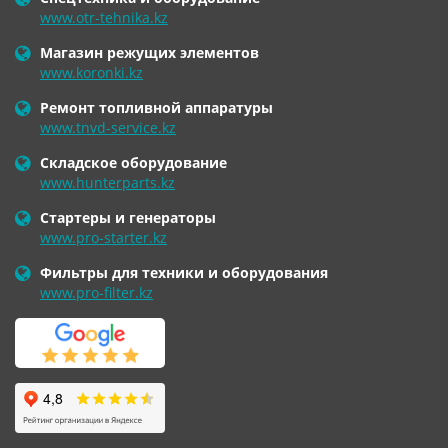
www.otr-tehnika.kz
Магазин режущих элементов
www.koronki.kz
Ремонт топливной аппаратуры
www.tnvd-service.kz
Складское оборудование
www.hunterparts.kz
Стартеры и генераторы
www.pro-starter.kz
Фильтры для техники и оборудования
www.pro-filter.kz