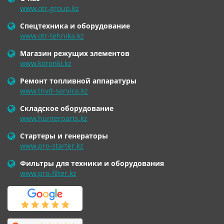
www.otr-group.kz
Спецтехника и оборудование
www.otr-tehnika.kz
Магазин режущих элементов
www.koronki.kz
Ремонт топливной аппаратуры
www.tnvd-service.kz
Складское оборудование
www.hunterparts.kz
Стартеры и генераторы
www.pro-starter.kz
Фильтры для техники и оборудования
www.pro-filter.kz