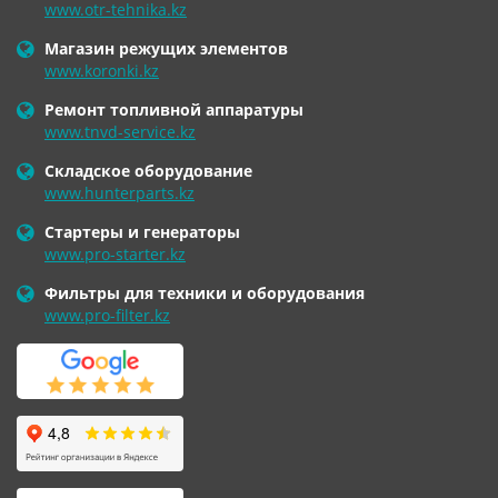
www.otr-tehnika.kz
Магазин режущих элементов
www.koronki.kz
Ремонт топливной аппаратуры
www.tnvd-service.kz
Складское оборудование
www.hunterparts.kz
Стартеры и генераторы
www.pro-starter.kz
Фильтры для техники и оборудования
www.pro-filter.kz