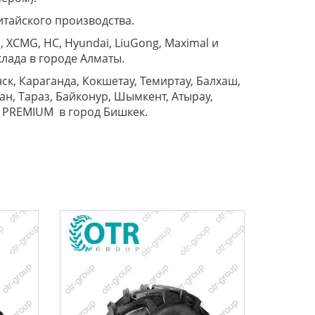
итайского производства.
 XCMG, HC, Hyundai, LiuGong, Maximal и
лада в городе Алматы.
к, Караганда, Кокшетау, Темиртау, Балхаш,
ан, Тараз, Байконур, Шымкент, Атырау,
ga PREMIUM в город Бишкек.