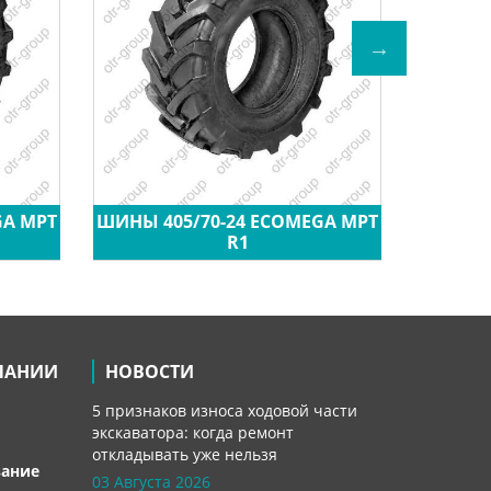
GA MPT
ШИНЫ 405/70-24 ECOMEGA MPT
ШИН
R1
ПАНИИ
НОВОСТИ
5 признаков износа ходовой части
экскаватора: когда ремонт
откладывать уже нельзя
вание
03 Августа 2026