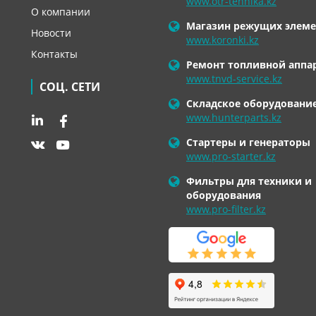
www.otr-tehnika.kz
О компании
Магазин режущих элеме
Новости
www.koronki.kz
Контакты
Ремонт топливной аппа
www.tnvd-service.kz
СОЦ. СЕТИ
Складское оборудовани
www.hunterparts.kz
Стартеры и генераторы
www.pro-starter.kz
Фильтры для техники и
оборудования
www.pro-filter.kz