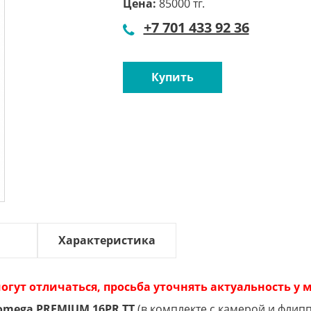
Цена:
85000 тг.
+7 701 433 92 36
Купить
Характеристика
огут отличаться, просьба уточнять актуальность у
comega PREMIUM 16PR TT
(в комплекте с камерой и флип