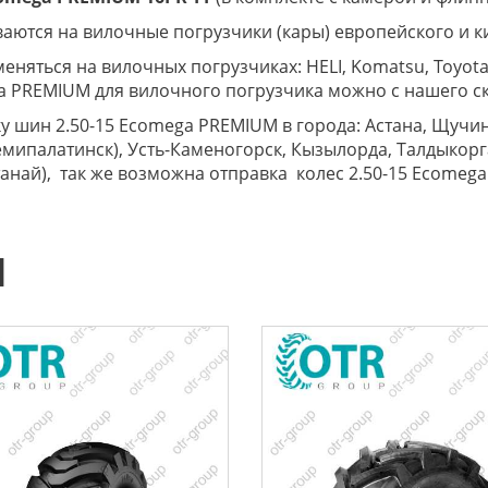
ются на вилочные погрузчики (кары) европейского и к
яться на вилочных погрузчиках: HELI, Komatsu, Toyota,
ga PREMIUM для вилочного погрузчика можно с нашего ск
 шин 2.50-15 Ecomega PREMIUM в города: Астана, Щучинс
емипалатинск), Усть-Каменогорск, Кызылорда, Талдыкорг
станай), так же возможна отправка колес 2.50-15 Ecome
Ы