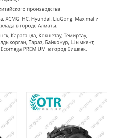
китайского производства.
, XCMG, HC, Hyundai, LiuGong, Maximal и
клада в городе Алматы.
ск, Караганда, Кокшетау, Темиртау,
алдыкорган, Тараз, Байконур, Шымкент,
20 Ecomega PREMIUM в город Бишкек.