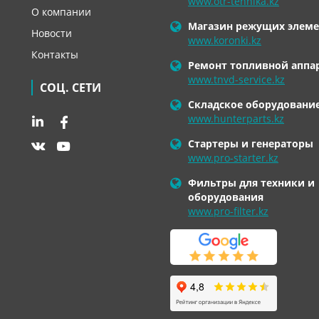
www.otr-tehnika.kz
О компании
Магазин режущих элеме
Новости
www.koronki.kz
Контакты
Ремонт топливной аппа
www.tnvd-service.kz
СОЦ. СЕТИ
Складское оборудовани
www.hunterparts.kz
Стартеры и генераторы
www.pro-starter.kz
Фильтры для техники и
оборудования
www.pro-filter.kz