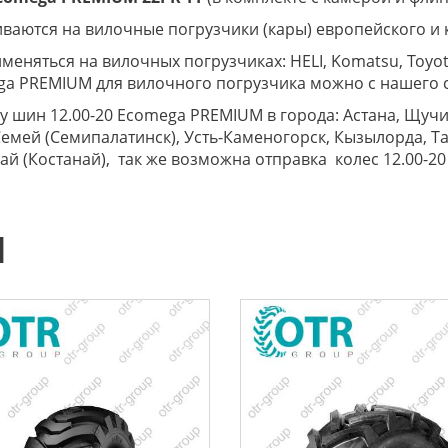
аются на вилочные погрузчики (кары) европейского и 
няться на вилочных погрузчиках: HELI, Komatsu, Toyota
ega PREMIUM для вилочного погрузчика можно с нашего с
 шин 12.00-20 Ecomega PREMIUM в города: Астана, Щучин
Семей (Семипалатинск), Усть-Каменогорск, Кызылорда, Т
анай (Костанай), так же возможна отправка колес 12.00-
Ы