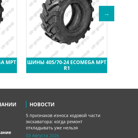
GA MPT
ШИНЫ 405/70-24 ECOMEGA MPT
ШИН
R1
ПАНИИ
НОВОСТИ
5 признаков износа ходовой части
экскаватора: когда ремонт
откладывать уже нельзя
вание
03 Августа 2026