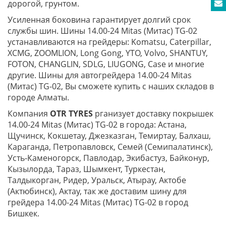
дорогой, грунтом.
Усиленная боковина гарантирует долгий срок
службы шин. Шины 14.00-24 Mitas (Митас) TG-02
устанавливаются на грейдеры: Komatsu, Caterpillar,
XCMG, ZOOMLION, Long Gong, YTO, Volvo, SHANTUY,
FOTON, CHANGLIN, SDLG, LIUGONG, Case и многие
другие. Шины для автогрейдера 14.00-24 Mitas
(Митас) TG-02, Вы сможете купить с наших складов в
городе Алматы.
Компания
OTR TYRES
рганизует доставку покрышек
14.00-24 Mitas (Митас) TG-02 в города: Астана,
Щучинск, Кокшетау, Джезказган, Темиртау, Балхаш,
Караганда, Петропавловск, Семей (Семипалатинск),
Усть-Каменогорск, Павлодар, Экибастуз, Байконур,
Кызылорда, Тараз, Шымкент, Туркестан,
Талдыкорган, Ридер, Уральск, Атырау, Актобе
(Актюбинск), Актау, так же доставим шину для
грейдера 14.00-24 Mitas (Митас) TG-02 в город
Бишкек.