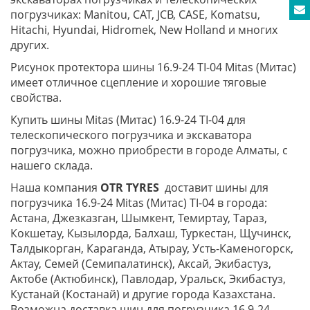
погрузчиках: Manitou, CAT, JCB, CASE, Komatsu,
Hitachi, Hyundai, Hidromek, New Holland и многих
других.
Рисунок протектора шины 16.9-24 TI-04 Mitas (Митас)
имеет отличное сцепление и хорошие тяговые
свойства.
Купить шины Mitas (Митас) 16.9-24 TI-04 для
телескопического погрузчика и экскаватора
погрузчика, можно приобрести в городе Алматы, с
нашего склада.
Наша компания
OTR TYRES
доставит шины для
погрузчика 16.9-24 Mitas (Митас) TI-04 в города:
Астана, Джезказган, Шымкент, Темиртау, Тараз,
Кокшетау, Кызылорда, Балхаш, Туркестан, Щучинск,
Талдыкорган, Караганда, Атырау, Усть-Каменогорск,
Актау, Семей (Семипалатинск), Аксай, Экибастуз,
Актобе (Актюбинск), Павлодар, Уральск, Экибастуз,
Кустанай (Костанай) и другие города Казахстана.
Возможна доставка шин для погрузчика 16.9-24