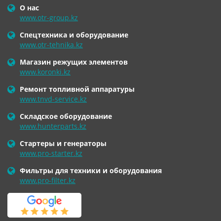
О нас
www.otr-group.kz
Спецтехника и оборудование
www.otr-tehnika.kz
Магазин режущих элементов
www.koronki.kz
Ремонт топливной аппаратуры
www.tnvd-service.kz
Складское оборудование
www.hunterparts.kz
Стартеры и генераторы
www.pro-starter.kz
Фильтры для техники и оборудования
www.pro-filter.kz