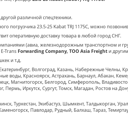
другой различной спецтехники.
ого погрузчика 23.5-25 Kabat TRJ 1175C, можно позвонив
вит оперативную доставку товара в любой город СНГ.
омпаниями (авиа, железнодорожным транспортном и гр
E-Trans
Forwarding Company, ТОО
Asia
Freight
и другим
кек и т.д.
Екатеринбург, Волгоград, Казань, Набережные Челны, К
е воды, Красноярск, Астрахань, Барнаул, Абакан, Кеме
ецк, Магнитогорск, Белгород, Симферополь, Владивост
, Пермь, Иркутск, Сургут, Томск, Магадан, Ростов на Дон
нск, Туркестан, Экибастуз, Шымкент, Талдыкорган, Ураль
аменогорск, Павлодар, Рудный, Балхаш, Тараз, Темиртау, 