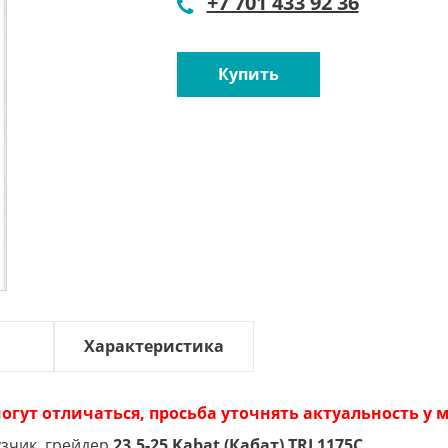
+7 701 433 92 36
Купить
Характеристика
огут отличаться, просьба уточнять актуальность у
узчик, грейдер
23.5-25 Kabat (Кабат) TRJ 1175C.