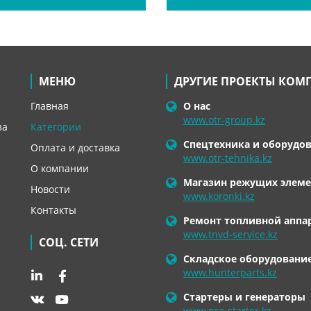
МЕНЮ
ДРУГИЕ ПРОЕКТЫ КОМ
Главная
О нас
www.otr-group.kz
за
Категории
Спецтехника и оборудо
Оплата и доставка
www.otr-tehnika.kz
О компании
Магазин режущих элеме
Новости
www.koronki.kz
Контакты
Ремонт топливной аппа
www.tnvd-service.kz
СОЦ. СЕТИ
Складское оборудовани
www.hunterparts.kz
Стартеры и генераторы
www.pro-starter.kz