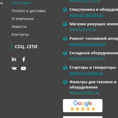
www.otr-group.kz
за
Категории
Спецтехника и оборудо
Оплата и доставка
www.otr-tehnika.kz
О компании
Магазин режущих элеме
Новости
www.koronki.kz
Контакты
Ремонт топливной аппа
www.tnvd-service.kz
СОЦ. СЕТИ
Складское оборудовани
www.hunterparts.kz
Стартеры и генераторы
www.pro-starter.kz
Фильтры для техники и
оборудования
www.pro-filter.kz