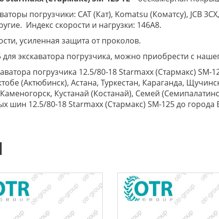
торы погрузчики: CAT (Кат), Komatsu (Коматсу), JCB 3CX,
 другие. Индекс скорости и нагрузки: 146A8.
сти, усиленная защита от проколов.
5 для экскаватора погрузчика, можно приобрести с нашег
аватора погрузчика 12.5/80-18 Starmaxx (Стармакс) SM-12
тобе (Актюбинск), Астана, Туркестан, Караганда, Щучинс
-Каменогорск, Кустанай (Костанай), Семей (Семипалатинс
х шин 12.5/80-18 Starmaxx (Стармакс) SM-125 до города 
Ы