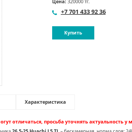
Цена:
320000 тг.
+7 701 433 92 36
Купить
Характеристика
огут отличаться, просьба уточнять актуальность у
зчика
26.5-25 Huachi L5 TL
– бескамерная, норма слоя: 2