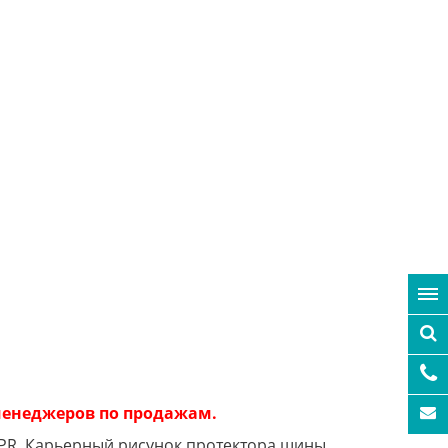
 менеджеров по продажам.
4PR. Карьерный рисунок протектора шины,