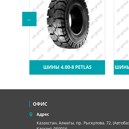
A CRANE
ШИНЫ 4.00-8 PETLAS
ШИНЫ 
ОФИС
Адрес
Казахстан, Алматы, пр. Рыскулова, 72, (Автоба
Каскан), 050016