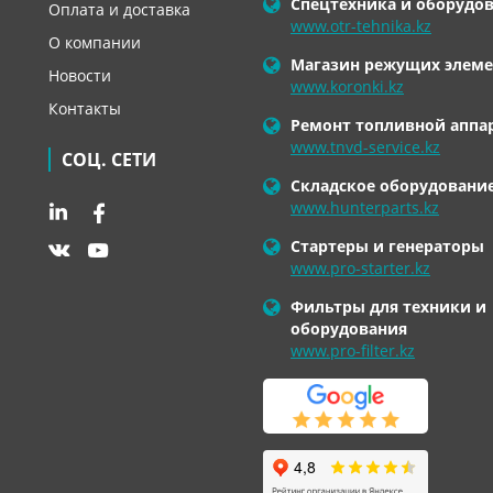
Спецтехника и оборудо
Оплата и доставка
www.otr-tehnika.kz
О компании
Магазин режущих элеме
Новости
www.koronki.kz
Контакты
Ремонт топливной аппа
www.tnvd-service.kz
СОЦ. СЕТИ
Складское оборудовани
www.hunterparts.kz
Стартеры и генераторы
www.pro-starter.kz
Фильтры для техники и
оборудования
www.pro-filter.kz