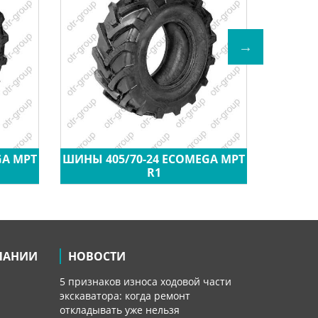
GA MPT
ШИНЫ 405/70-24 ECOMEGA MPT
ШИН
R1
ПАНИИ
НОВОСТИ
5 признаков износа ходовой части
экскаватора: когда ремонт
откладывать уже нельзя