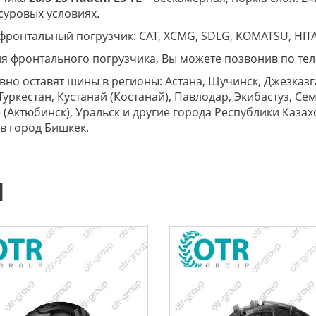
суровых условиях.
а фронтальный погрузчик: CAT, XCMG, SDLG, KOMATSU, HIT
для фронтального погрузчика, Вы можете позвонив по те
но оставят шины в регионы: Астана, Щучинск, Джезказга
уркестан, Кустанай (Костанай), Павлодар, Экибастуз, Се
е (Актюбинск), Уральск и другие города Республики Каза
 в город Бишкек.
Ы