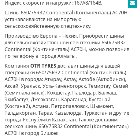
Индекс скорости и нагрузки: 167A8/164B.
Шины 650/75R32 Continental (Континенталь) AC70H
устанавливаются на импортную
сельскохозяйственную спецтехнику.
Производство Европа – Чехия. Приобрести шины
для сельскохозяйственной спецтехники 650/75R32
Continental (Континенталь) AC70H, можно позвонив
по телефону в городе Алматы.
Компания
OTR TYRES
доставит шины для вашей
спецтехники 650/75R32 Continental (Континенталь)
AC70H в города: Атырау, Актау, Актобе (Актюбинск),
Аксай, Уральск, Усть-Каменогорск, Темиртау, Семей
(Семипалатинск), Кокшетау, Павлодар, Балхаш,
Экибастуз, Джезказган, Караганда, Кустанай
(Костанай), Астана, Петропавловск, Шымкент,
Талдыкорган, Тараз, Кызылорда, Туркестан и другие
города Республики Казахстан. Так же доставим
сельхоз шину 650/75R32 Continental (Континенталь)
AC70H в город Бишкек.